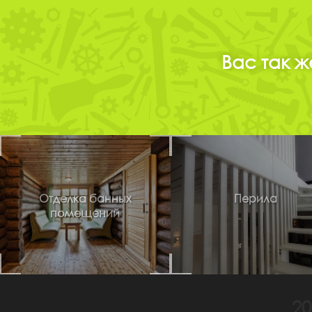
Вас так ж
Отделка банных
Перила
помещений
20