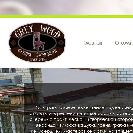
Главная
О комп
Обыграть готовое помещение под веранду и
открытым, в решении этих вопросов мастера 
очередь с практической и творческой сторон
Веранда из массива дуба, ясеня, граба ил
же, усердием мастеров она отлично впишетс